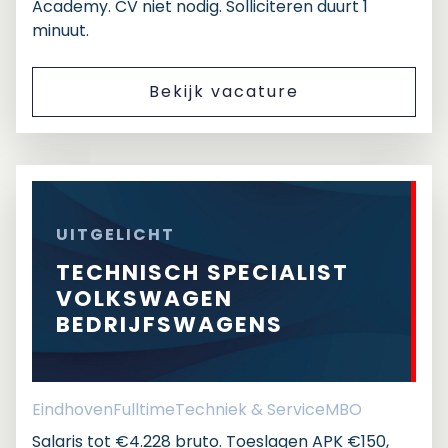
Academy. CV niet nodig. Solliciteren duurt 1
minuut.
Bekijk vacature
UITGELICHT
TECHNISCH SPECIALIST
VOLKSWAGEN
BEDRIJFSWAGENS
Eindhoven
Fulltime
Techniek & Service
MBO
Salaris tot €4.228 bruto. Toeslagen APK €150,