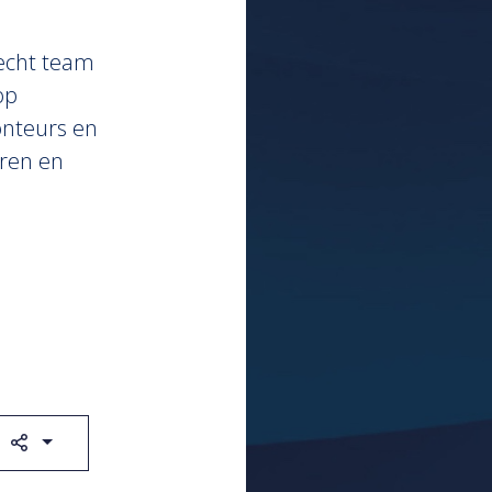
hecht team
op
onteurs en
aren en