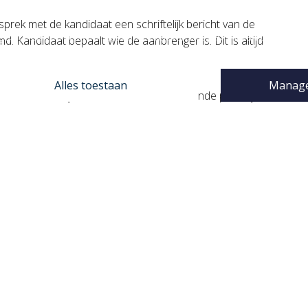
e website gebruikt cookies
rek met de kandidaat een schriftelijk bericht van de
gebruiken cookies voor het analyseren van het gebruik van onze webs
 Kandidaat bepaalt wie de aanbrenger is. Dit is altijd
ruiksgemak te verbeteren.
Alles toestaan
Manage
reminder in systeem ten behoeve van einde proeftijd
nkpassen worden uitgegeven; 1 voor de aanbrenger en 1
 zulks ter beoordeling van de Directie.
op deze actie zonder een aanbrenger te noemen en/of
Bij elke sollicitatie die voldoet aan gestelde
erste gesprek, navraag doen bij de kandidaat wie de