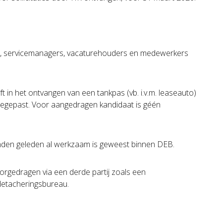
s, servicemanagers, vacaturehouders en medewerkers
in het ontvangen van een tankpas (vb. i.v.m. leaseauto)
oegepast. Voor aangedragen kandidaat is géén
den geleden al werkzaam is geweest binnen DEB.
rgedragen via een derde partij zoals een
detacheringsbureau.