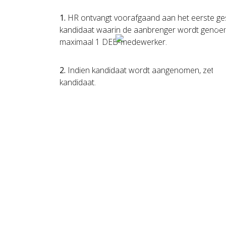
Dez
1.
HR ontvangt voorafgaand aan het eerste gesp
We 
kandidaat waarin de aanbrenger wordt genoemd.
geb
maximaal 1 DEB-medewerker.
2.
Indien kandidaat wordt aangenomen, zet HR-
kandidaat.
Extra toevoeging
Uitgangspunt is dat er voor elke starter 2 ta
voor de kandidaat. Uitzonderingen daargelaten;
Het is mogelijk dat de kandidaat solliciteert 
zonder dat aanbrenger hiervan op de hoogte is. 
selectiecriteria zal HR, voorafgaand aan het e
aanbrenger is.